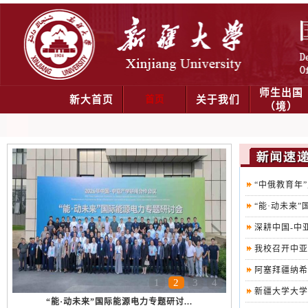
师生出国
新大首页
首页
关于我们
（境）
“中俄教育年
“能·动未来”
深耕中国-中
我校召开中亚
阿塞拜疆纳希
1
2
3
4
新疆大学大学
深耕中国-中亚能源电力合作 我校在...