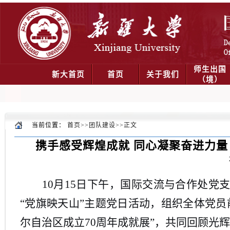
师生出国
新大首页
首页
关于我们
（境）
当前位置：
首页
>>
团队建设
>>
正文
携手感受辉煌成就 同心凝聚奋进力量
10
月
15
日下午，
国际交流与合作处党
“党旗映天山”主题党日活动，
组织全体党员
尔自治区成立
70
周年成就展
”
，共同回顾光辉